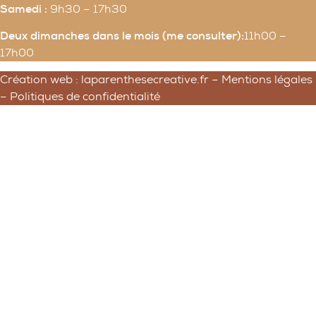
Samedi :
9h30 – 17h30
Deux dimanches dans le mois (me consulter):
11h00 –
17h00
Création web : laparenthesecreative.fr –
Mentions légales
–
Politiques de confidentialité