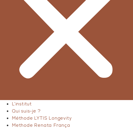
L’institut
Qui suis-je ?
Méthode LYTIS Longevity
Methode Renata França