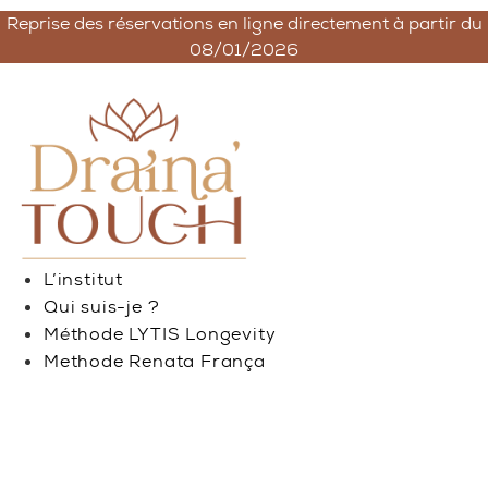
Aller
Reprise des réservations en ligne directement à partir du
au
08/01/2026
contenu
L’institut
Qui suis-je ?
Méthode LYTIS Longevity
Methode Renata França